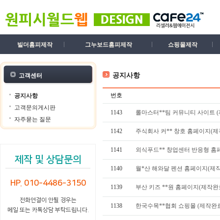
빌더홈피제작
그누보드홈피제작
쇼핑몰제작
공지사항
고객센터
번호
공지사항
고객문의게시판
1143
롤마스터**팀 커뮤니티 사이트 
자주묻는 질문
1142
주식회사 커** 창호 홈페이지(제
1141
외식푸드** 창업센터 반응형 홈
제작 및 상담문의
1140
월*산 해와달 펜션 홈페이지(제
HP. 010-4486-3150
1139
부산 키즈 **원 홈페이지(제작완
전화연결이 안될 경우는
1138
한국수목**협회 쇼핑몰 (제작완
메일 또는 카톡상담 부탁드립니다.