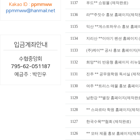
1137
푸드** 쇼핑몰 (제작완료)
Kakao ID :
ppmmww
ppmmww@hanmail.net
1136
라**주짓수 홍보 홈페이지(제작
1135
익산 **게스트하우스 홍보 홈페
1134
지리산 **이야기 펜션 홈페이지 
입금계좌안내
1133
(주)케이** 공사 홍보 홈페이지(
수협중앙회
1132
희망**리 반응형 홈페이지 리뉴
795-62-051187
예금주 : 박민우
1131
진주 ** 공무원학원 독서실 (제
1130
여주 **트리스 매물 홍보 홈페이
1129
남한강 **별장 홈페이지(제작완
1128
** 스파르타 학원 홈페이지(제작
1127
한국수목**협회 (제작완료)
1126
** 모터 제품 홍보 홈페이지(제