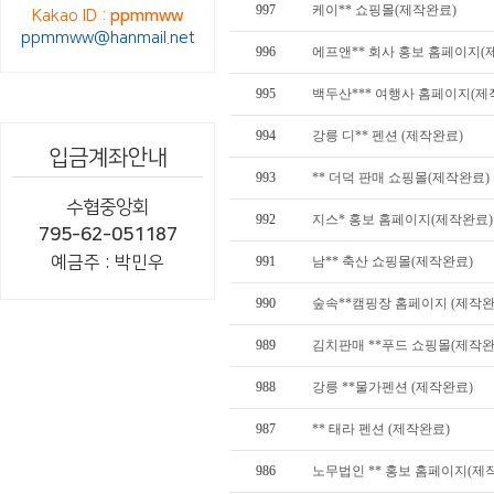
997
케이** 쇼핑몰(제작완료)
Kakao ID :
ppmmww
ppmmww@hanmail.net
996
에프앤** 회사 홍보 홈페이지(
995
백두산*** 여행사 홈페이지(제
994
강릉 디** 펜션 (제작완료)
입금계좌안내
993
** 더덕 판매 쇼핑몰(제작완료)
수협중앙회
992
지스* 홍보 홈페이지(제작완료)
795-62-051187
예금주 : 박민우
991
남** 축산 쇼핑몰(제작완료)
990
숲속**캠핑장 홈페이지 (제작완
989
김치판매 **푸드 쇼핑몰(제작완
988
강릉 **물가펜션 (제작완료)
987
** 태라 펜션 (제작완료)
986
노무법인 ** 홍보 홈페이지(제