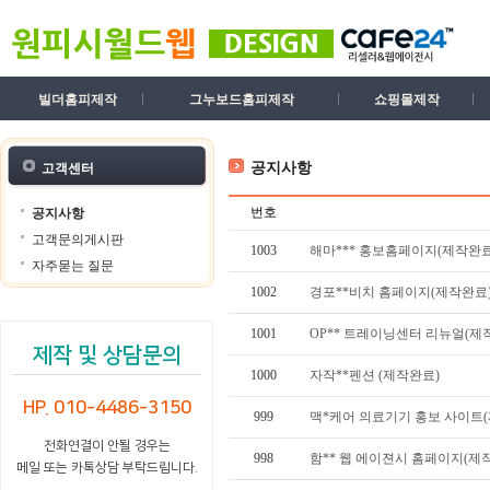
빌더홈피제작
그누보드홈피제작
쇼핑몰제작
공지사항
고객센터
번호
공지사항
고객문의게시판
1003
해마*** 홍보홈페이지(제작완료
자주묻는 질문
1002
경포**비치 홈페이지(제작완료
1001
OP** 트레이닝센터 리뉴얼(제
제작 및 상담문의
1000
자작**펜션 (제작완료)
HP. 010-4486-3150
999
맥*케어 의료기기 홍보 사이트
전화연결이 안될 경우는
998
함** 웹 에이젼시 홈페이지(제
메일 또는 카톡상담 부탁드립니다.