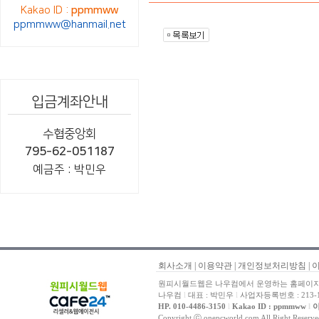
Kakao ID :
ppmmww
ppmmww@hanmail.net
입금계좌안내
수협중앙회
795-62-051187
예금주 : 박민우
회사소개
|
이용약관
|
개인정보처리방침
|
원피시월드웹은 나우컴에서 운영하는 홈페이지 
나우컴
l
대표 : 박민우
l
사업자등록번호 : 213-1
HP. 010-4486-3150
l
Kakao ID : ppmmww
l
이
Copyright ⓒ onepcworld.com All Right Reser