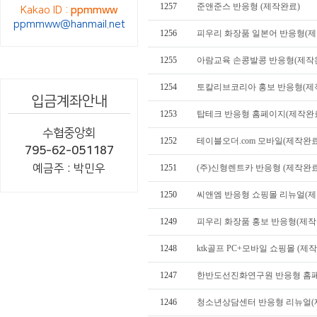
1257
준앤준스 반응형 (제작완료)
Kakao ID :
ppmmww
ppmmww@hanmail.net
1256
피우리 화장품 일본어 반응형(제
1255
아람교육 손콩발콩 반응형(제작
1254
토칼리브코리아 홍보 반응형(제
입금계좌안내
1253
탑테크 반응형 홈페이지(제작완
수협중앙회
1252
테이블오더.com 모바일(제작완료
795-62-051187
예금주 : 박민우
1251
(주)신형렌트카 반응형 (제작완료
1250
씨앤엠 반응형 쇼핑몰 리뉴얼(제
1249
피우리 화장품 홍보 반응형(제작
1248
ktk골프 PC+모바일 쇼핑몰 (제
1247
한반도선진화연구원 반응형 홈페
1246
청소년상담센터 반응형 리뉴얼(