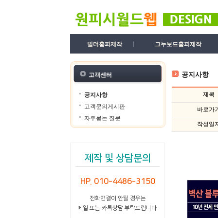
빌더홈피제작
그누보드홈피제작
공지사항
고객센터
제목
공지사항
고객문의게시판
바로가
자주묻는 질문
작성일
제작 및 상담문의
HP. 010-4486-3150
전화연결이 안될 경우는
메일 또는 카톡상담 부탁드립니다.