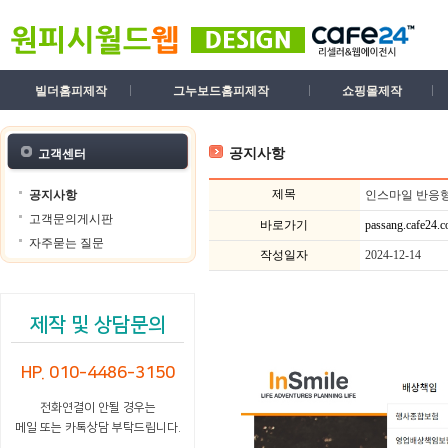
빌더홈피제작
그누보드홈피제작
쇼핑몰제작
공지사항
고객센터
제목
공지사항
인스마일 반응형
고객문의게시판
바로가기
passang.cafe24.
자주묻는 질문
작성일자
2024-12-14
제작 및 상담문의
HP. 010-4486-3150
전화연결이 안될 경우는
메일 또는 카톡상담 부탁드립니다.