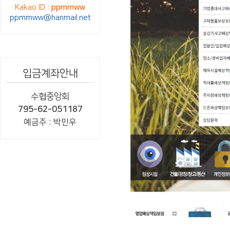
Kakao ID :
ppmmww
ppmmww@hanmail.net
입금계좌안내
수협중앙회
795-62-051187
예금주 : 박민우