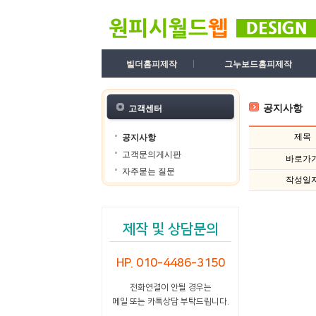
빌더홈피제작
그누보드홈피제작
공지사항
고객센터
제목
공지사항
고객문의게시판
바로가
자주묻는 질문
작성일
제작 및 상담문의
HP. 010-4486-3150
전화연결이 안될 경우는
메일 또는 카톡상담 부탁드립니다.