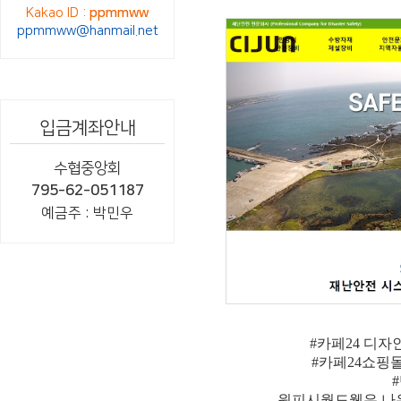
Kakao ID :
ppmmww
ppmmww@hanmail.net
입금계좌안내
수협중앙회
795-62-051187
예금주 : 박민우
#카페24 디자
#카페24쇼핑
원피시월드웹은 나우