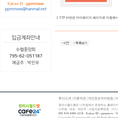
Kakao ID :
ppmmww
ppmmww@hanmail.net
2. FTP 비번은 마이페이지 페이지로 이동해
입금계좌안내
수협중앙회
795-62-051187
예금주 : 박민우
회사소개
|
이용약관
|
개인정보처리방침
|
원피시월드웹은 나우컴에서 운영하는 홈페이지 
나우컴
l
대표 : 박민우
l
사업자등록번호 : 213-1
HP. 010-4486-3150
l
Kakao ID : ppmmww
l
이
Copyright ⓒ onepcworld.com All Right Reser