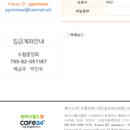
조회수
9692
Kakao ID :
ppmmww
ppmmww@hanmail.net
파일첨부
입금계좌안내
수협중앙회
795-62-051187
예금주 : 박민우
회사소개
|
이용약관
|
개인정보처리방침
|
원피시월드웹은 나우컴에서 운영하는 홈페이지 
나우컴
l
대표 : 박민우
l
사업자등록번호 : 213-1
HP. 010-4486-3150
l
Kakao ID : ppmmww
l
이
Copyright ⓒ onepcworld.com All Right Reser