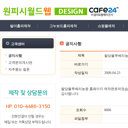
빌더홈피제작
그누보드홈피제작
쇼핑몰제작
공지사항
고객센터
제목
공지사항
팔당블루베리농원
고객문의게시판
바로가기
자주묻는 질문
작성일자
2009-04-23
팔당블루베리농원 홈페이지 제작완료되었습
제작 및 상담문의
감사합니다.
HP. 010-4486-3150
조회수
8606
전화연결이 안될 경우는
파일첨부
메일 또는 카톡상담 부탁드립니다.