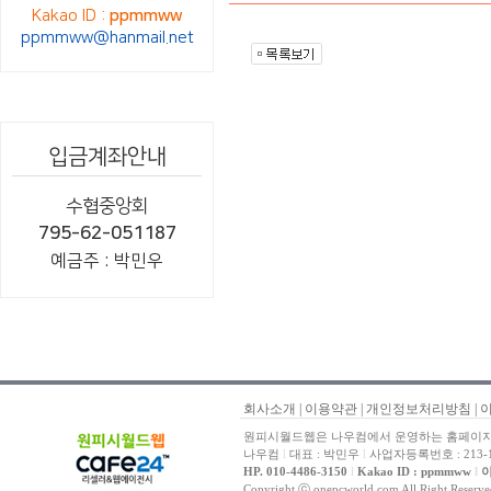
Kakao ID :
ppmmww
ppmmww@hanmail.net
입금계좌안내
수협중앙회
795-62-051187
예금주 : 박민우
회사소개
|
이용약관
|
개인정보처리방침
|
원피시월드웹은 나우컴에서 운영하는 홈페이지 
나우컴
l
대표 : 박민우
l
사업자등록번호 : 213-1
HP. 010-4486-3150
l
Kakao ID : ppmmww
l
이
Copyright ⓒ onepcworld.com All Right Reser